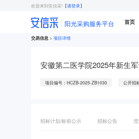
欢迎来到安信采!
【请登录】
首页
阳光采购服务平台
交易信息
>
项目详情
安徽第二医学院2025年新生
项目编号：HCZB-2025-ZB1030
公开招
招标计划/标前公示
招标公告
澄