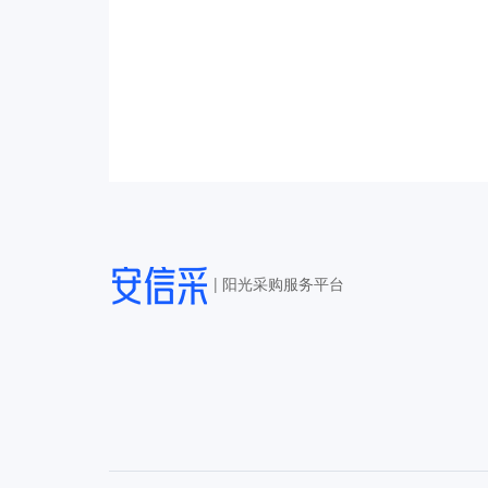
|
阳光采购服务平台