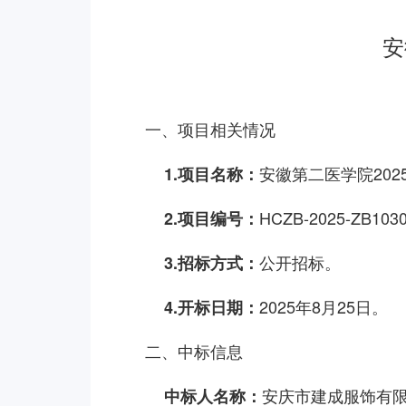
安
一、项目相关情况
安徽第二医学院
20
1.项目名称：
HCZB-2025-ZB103
2.项目编号：
公开招标。
3.招标方式：
2025年8月2
4.开标日期：
二、中标信息
安庆市建成服饰有
中标人名称：