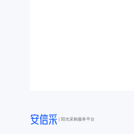
|
阳光采购服务平台