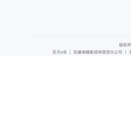
版权所有
安天e采
|
安徽海螺集团有限责任公司
|