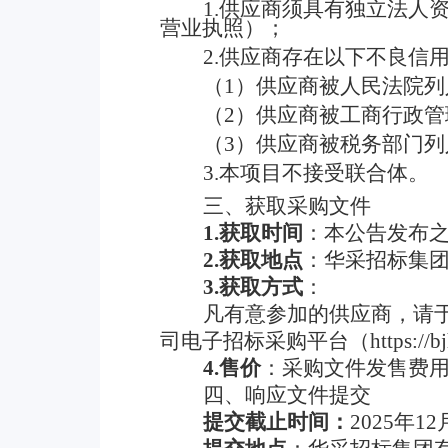
1.供应商须具有独立法
营业执照）；
2.供应商存在以下不良信
（
1）供应商被人民法院
（
2）供应商被工商行政
（
3）供应商被税务部门
3.本项目不接受联合体。
三、获取采购文件
1
.
获取时间
：本公告发布
2
.
获取地点
：华采招标集
3.获取方式
：
凡有意参加的供应商，请
司电子招标采购平台（https://bjh
4.售价
：采购文件发售费
四、响应文件提交
提交截止时间：
2025年
12