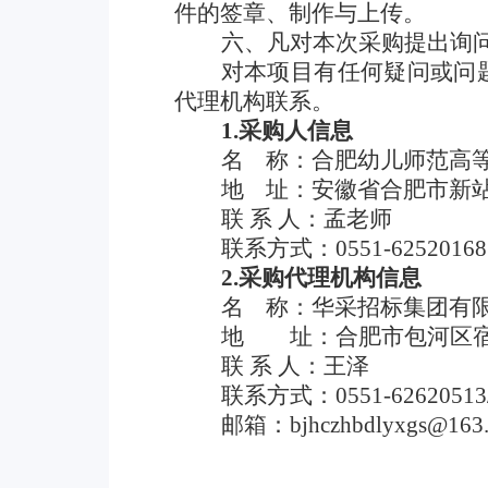
件的签章、制作与上传。
六、凡对本次采购提出询
对本项目有任何疑问或问
代理机构联系。
1.采购人信息
名
称：合肥幼儿师范高
地
址：安徽省合肥市新
联
系
人：孟老师
联系方式：
0551-6
2.采购代理机构信息
名
称：华采招标集团有
地 址：合肥市包河区宿
联
系
人：王泽
联系方式：
0551-6262
邮箱：
bjhczhbdlyxgs@