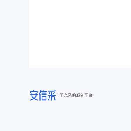
|
阳光采购服务平台