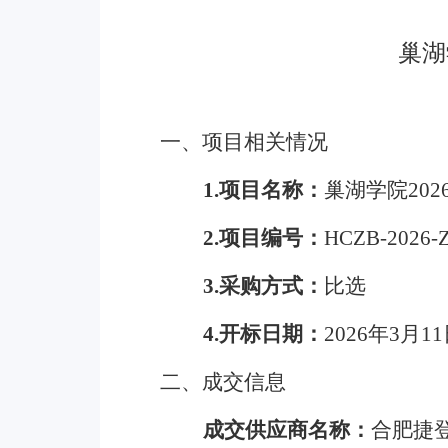
巢湖
一、项目相关情况
1.项目名称：
巢湖学院
20
2.项目编号：
HCZB-2026-
3.采购方式：
比选
4.开标日期：
2026年
二、成交信息
成交供应商名称：
合肥捷