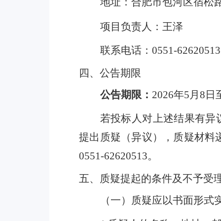
地址：合肥市包河区宿松
项目负责人：王泽
联系电话：
0551-6262051
四、
公告期限
公告期限：
2026年5月8
若投标人对上述结果有异
提出质疑（异议），质疑材料递
0551-62620513。
五、质疑提起的条件及不予受
（一）质疑应以书面形式