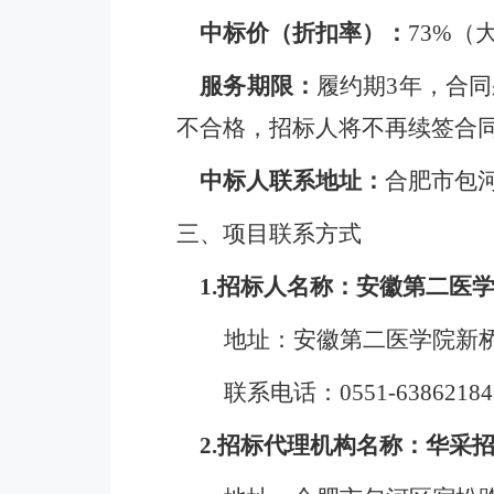
中标价（折扣率）：
73%
服务期限：
履约期
3年，合同
不合格，招标人将不再续签合
中标人联系地址：
合肥市包
三、项目联系方式
1.招标人名称：安徽第二医
地址：安徽第二医学院新
联系电话：
0551-63862184
2.招标代理机构名称：华采