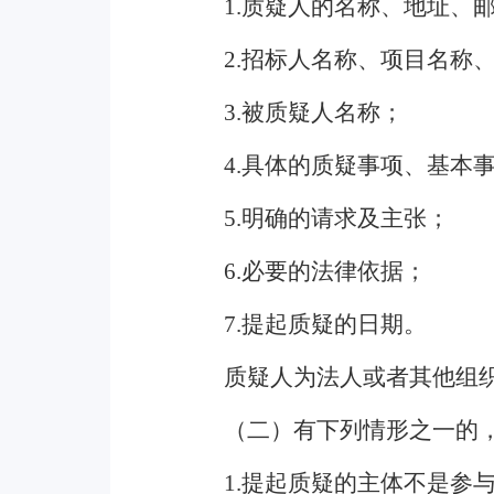
1.质疑人的名称、地址、
2.招标人名称、项目名称
3.被质疑人名称；
4.具体的质疑事项、基本
5.明确的请求及主张；
6.必要的法律依据；
7.提起质疑的日期。
质疑人为法人或者其他组
（二）有下列情形之一的
1.提起质疑的主体不是参