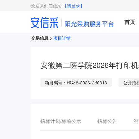
欢迎来到安信采!
【请登录】
首页
阳光采购服务平台
交易信息
>
项目详情
安徽第二医学院2026年打印
项目编号：HCZB-2026-ZB0313
公开招
招标计划/标前公示
招标公告
澄