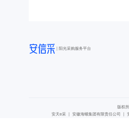
|
阳光采购服务平台
版权所有
安天e采
|
安徽海螺集团有限责任公司
|