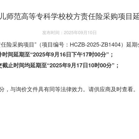
儿师范高等专科学校校方责任险采购项目
发布时间：2025年09月10日
险采购项目”（项目编号：HCZB-2025-ZB1404）延
件时间延期至
“202
5
年
9
月
16
日下午
17时00分
”
；
交
截止时间均延期至
“202
5
年
9
月
17
日
1
0
时
00分
”
；
分，与询价文件具有同等法律效力。请供应商及时查看。